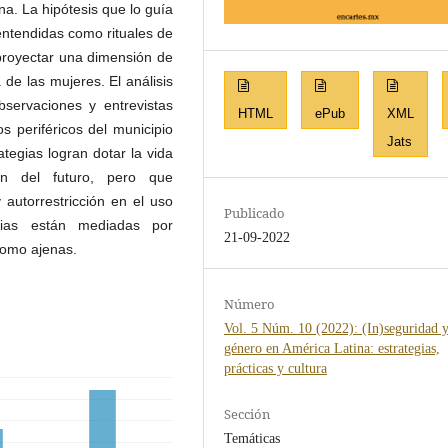
na. La hipótesis que lo guía
 entendidas como rituales de
y proyectar una dimensión de
de las mujeres. El análisis
servaciones y entrevistas
HTML
ePub
XML
 periféricos del municipio
Jats
tegias logran dotar la vida
ión del futuro, pero que
 autorrestricción en el uso
Publicado
gias están mediadas por
21-09-2022
como ajenas.
Número
Vol. 5 Núm. 10 (2022): (In)seguridad 
género en América Latina: estrategias,
prácticas y cultura
Sección
Temáticas