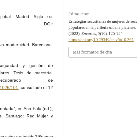
Cómo citar
obal. Madrid: Siglo xxi.
Estrategias securitarias de mujeres de sec
OI:
populares en la periferia urbana platense.
(2022).
Encartes
,
5
(10), 125-154.
https://doi.org/10.29340/en.v5n10.267
va modernidad. Barcelona:
Más formatos de cita
seguridad y gestión de
ares. Tesis de maestría.
Recuperado de
e/1026/101
, consultado el 12
entada”, en Ana Falú (ed.),
s. Santiago: Red Mujer y
 es estar protegido? Buenos