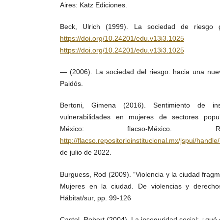
Aires: Katz Ediciones.
Beck, Ulrich (1999). La sociedad de riesgo gl
https://doi.org/10.24201/edu.v13i3.1025
D
https://doi.org/10.24201/edu.v13i3.1025
— (2006). La sociedad del riesgo: hacia una nue
Paidós.
Bertoni, Gimena (2016). Sentimiento de in
vulnerabilidades en mujeres de sectores popul
México: flacso-México. 
http://flacso.repositorioinstitucional.mx/jspui/handl
de julio de 2022.
Burguess, Rod (2009). “Violencia y la ciudad fragm
Mujeres en la ciudad. De violencias y derecho
Hábitat/sur, pp. 99-126
Castel, Robert (2004). La inseguridad social: ¿qué