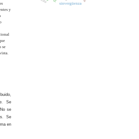
os
sinvergüenza
entes y
o
o
cional
que
o se
vista.
buido,
te. Se
 No se
es. Se
orma en