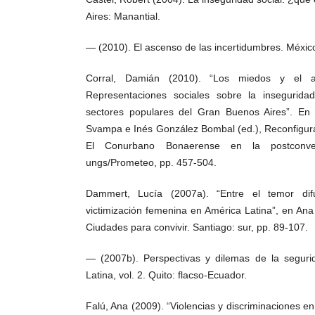
Aires: Manantial.
— (2010). El ascenso de las incertidumbres. México
Corral, Damián (2010). “Los miedos y el al
Representaciones sociales sobre la insegurida
sectores populares del Gran Buenos Aires”. En G
Svampa e Inés González Bombal (ed.), Reconfigur
El Conurbano Bonaerense en la postconvert
ungs/Prometeo, pp. 457-504.
Dammert, Lucía (2007a). “Entre el temor dif
victimización femenina en América Latina”, en Ana
Ciudades para convivir. Santiago: sur, pp. 89-107.
— (2007b). Perspectivas y dilemas de la segur
Latina, vol. 2. Quito: flacso-Ecuador.
Falú, Ana (2009). “Violencias y discriminaciones e