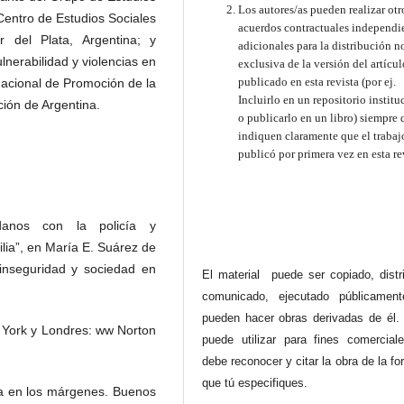
Los autores/as pueden realizar otr
Centro de Estudios Sociales
acuerdos contractuales independi
 del Plata, Argentina; y
adicionales para la distribución n
lnerabilidad y violencias en
exclusiva de la versión del artícul
publicado en esta revista (por ej.
Nacional de Promoción de la
Incluirlo en un repositorio institu
ción de Argentina.
o publicarlo en un libro) siempre 
indiquen claramente que el trabaj
publicó por primera vez en esta re
adanos con la policía y
ilia”, en María E. Suárez de
 inseguridad y sociedad en
El material puede ser copiado, distri
comunicado, ejecutado públicamen
pueden hacer obras derivadas de él.
a York y Londres: ww Norton
puede utilizar para fines comercial
debe reconocer y citar la obra de la f
que tú especifiques.
cia en los márgenes. Buenos