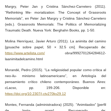
Margry, Peter Jan y Cristina Sánchez-Carretero (2011).
“Rethinking Me- morialization: The Concept of Grassroots
Memorials”, en Peter Jan Margry y Cristina Sánchez-Carretero
(eds.). Grassroots Memorials: The Politics of Memorializing
Traumatic Death. Nueva York: Berghahn Books, pp. 1-50.
Molina Henríquez, Javier Arturo (2011). La animita del camino
[gouache sobre papel, 50 × 32.5 cm]. Recuperado de:
https://www.artelista.com/
obra/9992701264284612-
laanimitadelcamino.html
Morandé, Pedro (2015). “La religiosidad popular como crítica al
neo-ilu- minismo latinoamericano”, en Antología del
pensamiento crítico chileno contemporáneo. Buenos Aires:
cLacso, pp. 199-206. Disponible en:
https://doi.org/10.2307/j.ctv270kv29.12
Montes, Fernanda (administradora) (2025). “Animitaslov” [perfil
de Insta- gram]. Recuperado de: