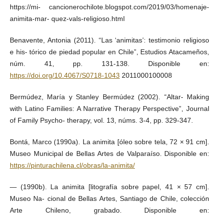
https://mi- cancionerochilote.blogspot.com/2019/03/homenaje-
animita-mar- quez-vals-religioso.html
Benavente, Antonia (2011). “Las ‘animitas’: testimonio religioso
e his- tórico de piedad popular en Chile”, Estudios Atacameños,
núm. 41, pp. 131-138. Disponible en:
https://doi.org/10.4067/S0718-1043
2011000100008
Bermúdez, María y Stanley Bermúdez (2002). “Altar- Making
with Latino Families: A Narrative Therapy Perspective”, Journal
of Family Psycho- therapy, vol. 13, núms. 3-4, pp. 329-347.
Bontá, Marco (1990a). La animita [óleo sobre tela, 72 × 91 cm].
Museo Municipal de Bellas Artes de Valparaíso. Disponible en:
https://pinturachilena.cl/obras/la-animita/
— (1990b). La animita [litografía sobre papel, 41 × 57 cm].
Museo Na- cional de Bellas Artes, Santiago de Chile, colección
Arte Chileno, grabado. Disponible en: