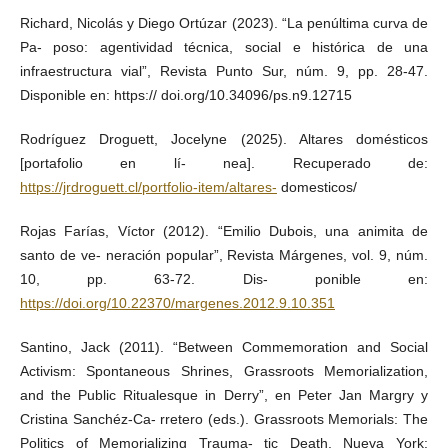
Richard, Nicolás y Diego Ortúzar (2023). “La penúltima curva de
Pa- poso: agentividad técnica, social e histórica de una
infraestructura vial”, Revista Punto Sur, núm. 9, pp. 28-47.
Disponible en: https:// doi.org/10.34096/ps.n9.12715
Rodríguez Droguett, Jocelyne (2025). Altares domésticos
[portafolio en lí- nea]. Recuperado de:
https://jrdroguett.cl/portfolio-item/altares-
domesticos/
Rojas Farías, Víctor (2012). “Emilio Dubois, una animita de
santo de ve- neración popular”, Revista Márgenes, vol. 9, núm.
10, pp. 63-72. Dis- ponible en:
https://doi.org/10.22370/margenes.2012.9.10.351
Santino, Jack (2011). “Between Commemoration and Social
Activism: Spontaneous Shrines, Grassroots Memorialization,
and the Public Ritualesque in Derry”, en Peter Jan Margry y
Cristina Sanchéz-Ca- rretero (eds.). Grassroots Memorials: The
Politics of Memorializing Trauma- tic Death. Nueva York: