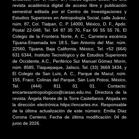
revista académica digital de acceso libre y publicación
semestral editada por el Centro de Investigaciones y
Estudios Superiores en Antropología Social, calle Juárez,
núm. 87, Col. Tlalpan, C. P. 14000, México, D. F., Apdo.
Postal 22-048, Tel. 54 87 35 70, Fax 56 55 55 76, El
Colegio de la Frontera Norte, A. C., Carretera escénica
Tijuana-Ensenada km 18.5, San Antonio del Mar, núm.
22560, Tijuana, Baja California, México, Tel. +52 (664)
631 6344, Instituto Tecnológico y de Estudios Superiores
de Occidente, A.C., Periférico Sur Manuel Gómez Morin,
núm. 8585, Tlaquepaque, Jalisco, Tel. (33) 3669 3434, y
El Colegio de San Luís, A. C., Parque de Macul, núm.
155, Fracc. Colinas del Parque, San Luis Potosi, México,
Tel. (444) 811 01 01. Contacto:
encartesantropologicos@ciesas.edu.mx. Directora de la
revista: Ángela Renée de la Torre Castellanos. Alojada en
la dirección electrónica https://encartes.mx. Responsable
de la última actualización de este número: Emilia Díaz
Corona Centeno. Fecha de última modificación: 04 de
junio de 2026.