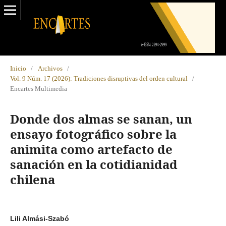
Inicio
/
Archivos
/
Vol. 9 Núm. 17 (2026): Tradiciones disruptivas del orden cultural
/
Encartes Multimedia
Donde dos almas se sanan, un
ensayo fotográfico sobre la
animita como artefacto de
sanación en la cotidianidad
chilena
Lili Almási-Szabó