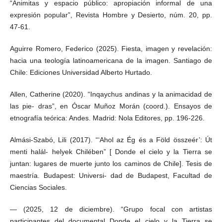
“Animitas y espacio público: apropiación informal de una
expresión popular”, Revista Hombre y Desierto, núm. 20, pp.
47-61.
Aguirre Romero, Federico (2025). Fiesta, imagen y revelación:
hacia una teología latinoamericana de la imagen. Santiago de
Chile: Ediciones Universidad Alberto Hurtado.
Allen, Catherine (2020). “Inqaychus andinas y la animacidad de
las pie- dras”, en Óscar Muñoz Morán (coord.). Ensayos de
etnografía teórica: Andes. Madrid: Nola Editores, pp. 196-226.
Almási-Szabó, Lili (2017). “‘Ahol az Ég és a Föld összeér’: Út
menti halál- helyek Chilében” [ Donde el cielo y la Tierra se
juntan: lugares de muerte junto los caminos de Chile]. Tesis de
maestría. Budapest: Universi- dad de Budapest, Facultad de
Ciencias Sociales.
— (2025, 12 de diciembre). “Grupo focal con artistas
participantes del documental Donde el cielo y la Tierra se