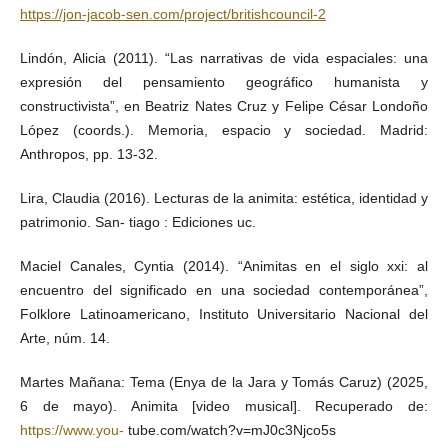
https://jon-jacob-sen.com/project/britishcouncil-2
Lindón, Alicia (2011). “Las narrativas de vida espaciales: una
expresión del pensamiento geográfico humanista y
constructivista”, en Beatriz Nates Cruz y Felipe César Londoño
López (coords.). Memoria, espacio y sociedad. Madrid:
Anthropos, pp. 13-32.
Lira, Claudia (2016). Lecturas de la animita: estética, identidad y
patrimonio. San- tiago : Ediciones uc.
Maciel Canales, Cyntia (2014). “Animitas en el siglo xxi: al
encuentro del significado en una sociedad contemporánea”,
Folklore Latinoamericano, Instituto Universitario Nacional del
Arte, núm. 14.
Martes Mañana: Tema (Enya de la Jara y Tomás Caruz) (2025,
6 de mayo). Animita [video musical]. Recuperado de:
https://www.you-
tube.com/watch?v=mJ0c3Njco5s