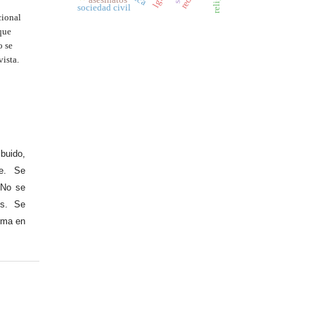
sociedad civil
cional
que
o se
vista.
buido,
te. Se
 No se
es. Se
orma en