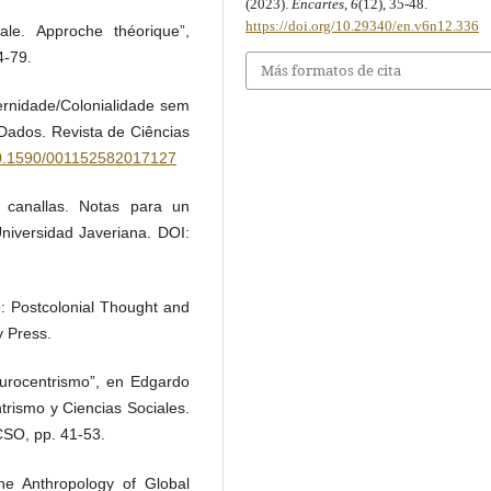
(2023).
Encartes
,
6
(12), 35-48.
https://doi.org/10.29340/en.v6n12.336
ale. Approche théorique”,
4-79.
Más formatos de cita
ernidade/Colonialidade sem
, Dados. Revista de Ciências
/10.1590/001152582017127
 canallas. Notas para un
Universidad Javeriana. DOI:
e: Postcolonial Thought and
y Press.
urocentrismo”, en Edgardo
ntrismo y Ciencias Sociales.
CSO, pp. 41-53.
e Anthropology of Global