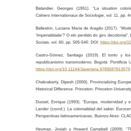
Balandier, Georges (1951). “La situation coloni
Cahiers Internationaux de Sociologie, vol. 11, pp. 4
Ballestrin, Luciana Maria de Aragão (2017). “Mod
‘Imperialidade’? O elo perdido do giro decolonial”
Sociais, vol. 60, pp. 505-540. DOI:
https://doi.org
Castro-Gómez, Santiago (2019). El tonto y los
republicanismo transmoderno. Bogotá: Pontificia 
https://doi.org/10.11144/Javeriana.9789587813579
Chakrabarty, Dipesh (2000). Provincializing Europ
Historical Difference. Princeton: Princeton Universit
Dussel, Enrique (1993). “Europa, modernidad y e
Lander (coord.). La colonialidad del saber. Euroce
Perspectivas latinoamericanas. Buenos Aires: CLA
Heyman, Josiah y Howard Campbell (2009). “Th