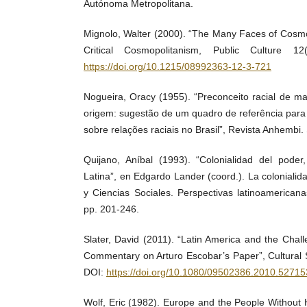
Autónoma Metropolitana.
Mignolo, Walter (2000). “The Many Faces of Cosmo
Critical Cosmopolitanism, Public Culture 1
https://doi.org/10.1215/08992363-12-3-721
Nogueira, Oracy (1955). “Preconceito racial de ma
origem: sugestão de um quadro de referência para 
sobre relações raciais no Brasil”, Revista Anhembi.
Quijano, Aníbal (1993). “Colonialidad del poder
Latina”, en Edgardo Lander (coord.). La colonialid
y Ciencias Sociales. Perspectivas latinoamerica
pp. 201-246.
Slater, David (2011). “Latin America and the Chal
Commentary on Arturo Escobar’s Paper”, Cultural 
DOI:
https://doi.org/10.1080/09502386.2010.52715
Wolf, Eric (1982). Europe and the People Without H