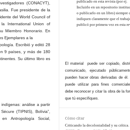
publicado en esta revista (por ej.
Investigadores (CONACYT),
Incluirlo en un repositorio institu
silia. Fue presidente de la
o publicarlo en un libro) siempre 
idente del World Council of
indiquen claramente que el trabaj
 la International Union of
publicó por primera vez en esta re
 su Miembro Honorario. En
s Ejemplares a la
ología. Escribió y editó 28
en 9 países, y más de 180
tinentes. Su último libro es
El material puede ser copiado, distri
comunicado, ejecutado públicamen
pueden hacer obras derivadas de él.
puede utilizar para fines comercial
debe reconocer y citar la obra de la f
que tú especifiques.
indígenas: análise a partir
 Sécure (TIPNIS), Bolívia”,
Cómo citar
en Antropología Social,
Criticando la decolonialidad y su crítica.