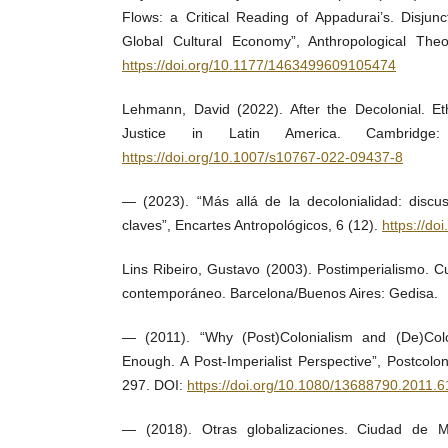
Flows: a Critical Reading of Appadurai’s. Disjun
Global Cultural Economy”, Anthropological The
https://doi.org/10.1177/1463499609105474
Lehmann, David (2022). After the Decolonial. Et
Justice in Latin America. Cambridge
https://doi.org/10.1007/s10767-022-09437-8
— (2023). “Más allá de la decolonialidad: discu
claves”, Encartes Antropológicos, 6 (12).
https://do
Lins Ribeiro, Gustavo (2003). Postimperialismo. 
contemporáneo. Barcelona/Buenos Aires: Gedisa.
— (2011). “Why (Post)Colonialism and (De)Colo
Enough. A Post-Imperialist Perspective”, Postcolon
297. DOI:
https://doi.org/10.1080/13688790.2011.
— (2018). Otras globalizaciones. Ciudad de Mé