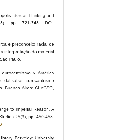
polis: Border Thinking and
2(3), pp. 721-748. DOI:
rca e preconceito racial de
a interpretação do material
 São Paulo.
, eurocentrismo y América
ad del saber. Eurocentrismo
nas. Buenos Aires: CLACSO,
lenge to Imperial Reason. A
Studies 25(3), pp. 450-458.
3
istory. Berkeley: University