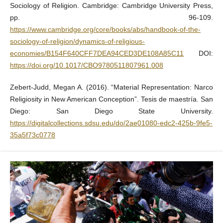
Sociology of Religion. Cambridge: Cambridge University Press,
pp. 96-109.
https://www.cambridge.org/core/books/abs/handbook-of-the-
sociology-of-religion/dynamics-of-religious-
economies/B154F640CFF7DEA94CED3DE108A85C11
DOI:
https://doi.org/10.1017/CBO9780511807961.008
Zebert-Judd, Megan A. (2016). “Material Representation: Narco
Religiosity in New American Conception”. Tesis de maestría. San
Diego: San Diego State University.
https://digitalcollections.sdsu.edu/do/2ae01080-edc2-425b-9fe5-
35a5f73c0778