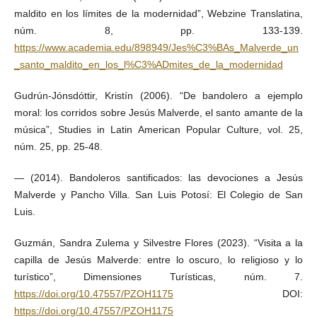
maldito en los límites de la modernidad”, Webzine Translatina,
núm. 8, pp. 133-139.
https://www.academia.edu/898949/Jes%C3%BAs_Malverde_un
_santo_maldito_en_los_l%C3%ADmites_de_la_modernidad
Gudrún-Jónsdóttir, Kristín (2006). “De bandolero a ejemplo
moral: los corridos sobre Jesús Malverde, el santo amante de la
música”, Studies in Latin American Popular Culture, vol. 25,
núm. 25, pp. 25-48.
— (2014). Bandoleros santificados: las devociones a Jesús
Malverde y Pancho Villa. San Luis Potosí: El Colegio de San
Luis.
Guzmán, Sandra Zulema y Silvestre Flores (2023). “Visita a la
capilla de Jesús Malverde: entre lo oscuro, lo religioso y lo
turístico”, Dimensiones Turísticas, núm. 7.
https://doi.org/10.47557/PZOH1175
DOI:
https://doi.org/10.47557/PZOH1175