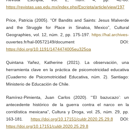
https://revistas.uas.edu.mx/index.php/Escripta/article/view/197
Price, Patricia (2005). “Of Bandits and Saints: Jesus Malverde
and the Struggle for Place in Sinaloa, Mexico”, Cultural
Geographies, vol. 12, núm. 2, pp. 175-197.
https://hal.archives-
ouvertes.fr/hal-00572149/document DOI:
https://doi.org/10.1191/1474474005eu325oa
Quintana Yañez, Katherine (2021). La observación, una
herramienta clave en la práctica de psicomotricidad educativa
(Cuaderno de Psicomotricidad Educativa, núm. 2). Santiago:
Ministerio de Educación de Chile.
Ramírez-Pimienta, Juan Carlos (2020). “‘El bazucazo’: un
antecedente histórico de la guerra contra el narco en la
corridística mexicana”, Cultura y Droga, vol. 25, núm. 29, pp.
163-181.
https://doi.org/10.17151/culdr.2020.25.29.8
DOI:
https://doi.org/10.17151/culdr.2020.25.29.8