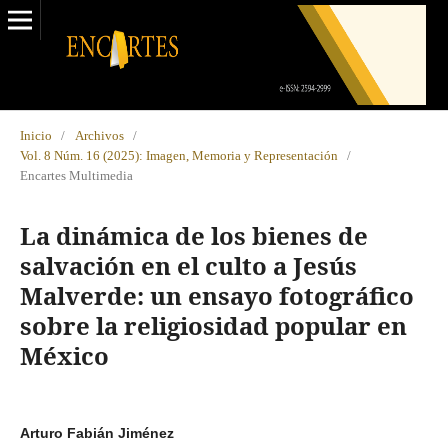
Inicio
/
Archivos
/
Vol. 8 Núm. 16 (2025): Imagen, Memoria y Representación
/
Encartes Multimedia
La dinámica de los bienes de
salvación en el culto a Jesús
Malverde: un ensayo fotográfico
sobre la religiosidad popular en
México
Arturo Fabián Jiménez