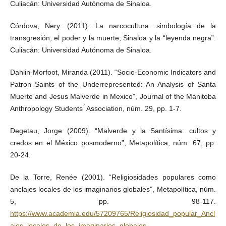
Culiacán: Universidad Autónoma de Sinaloa.
Córdova, Nery. (2011). La narcocultura: simbología de la
transgresión, el poder y la muerte; Sinaloa y la “leyenda negra”.
Culiacán: Universidad Autónoma de Sinaloa.
Dahlin-Morfoot, Miranda (2011). “Socio-Economic Indicators and
Patron Saints of the Underrepresented: An Analysis of Santa
Muerte and Jesus Malverde in Mexico”, Journal of the Manitoba
Anthropology Students ́ Association, núm. 29, pp. 1-7.
Degetau, Jorge (2009). “Malverde y la Santísima: cultos y
credos en el México posmoderno”, Metapolítica, núm. 67, pp.
20-24.
De la Torre, Renée (2001). “Religiosidades populares como
anclajes locales de los imaginarios globales”, Metapolítica, núm.
5, pp. 98-117.
https://www.academia.edu/57209765/Religiosidad_popular_Ancl
ajes_locales_de_los_imaginarios_globales