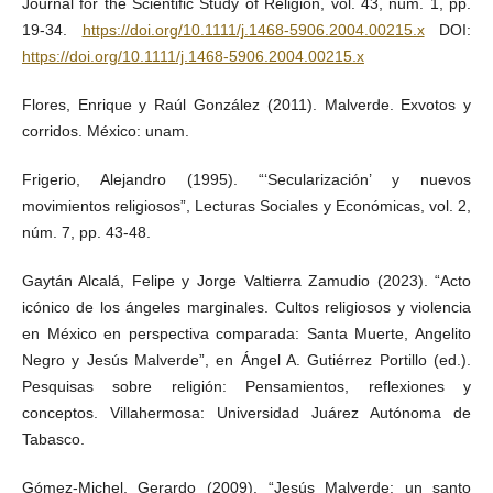
Journal for the Scientific Study of Religion, vol. 43, núm. 1, pp.
19-34.
https://doi.org/10.1111/j.1468-5906.2004.00215.x
DOI:
https://doi.org/10.1111/j.1468-5906.2004.00215.x
Flores, Enrique y Raúl González (2011). Malverde. Exvotos y
corridos. México: unam.
Frigerio, Alejandro (1995). “‘Secularización’ y nuevos
movimientos religiosos”, Lecturas Sociales y Económicas, vol. 2,
núm. 7, pp. 43-48.
Gaytán Alcalá, Felipe y Jorge Valtierra Zamudio (2023). “Acto
icónico de los ángeles marginales. Cultos religiosos y violencia
en México en perspectiva comparada: Santa Muerte, Angelito
Negro y Jesús Malverde”, en Ángel A. Gutiérrez Portillo (ed.).
Pesquisas sobre religión: Pensamientos, reflexiones y
conceptos. Villahermosa: Universidad Juárez Autónoma de
Tabasco.
Gómez-Michel, Gerardo (2009). “Jesús Malverde: un santo