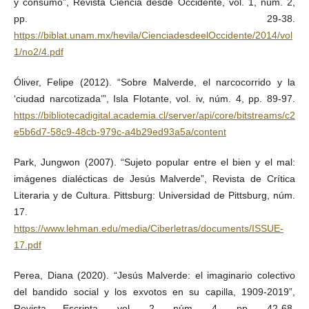
y consumo”, Revista Ciencia desde Occidente, vol. 1, núm. 2,
pp. 29-38.
https://biblat.unam.mx/hevila/CienciadesdeelOccidente/2014/vol
1/no2/4.pdf
Óliver, Felipe (2012). “Sobre Malverde, el narcocorrido y la
‘ciudad narcotizada’”, Isla Flotante, vol. iv, núm. 4, pp. 89-97.
https://bibliotecadigital.academia.cl/server/api/core/bitstreams/c2
e5b6d7-58c9-48cb-979c-a4b29ed93a5a/content
Park, Jungwon (2007). “Sujeto popular entre el bien y el mal:
imágenes dialécticas de Jesús Malverde”, Revista de Crítica
Literaria y de Cultura. Pittsburg: Universidad de Pittsburg, núm.
17.
https://www.lehman.edu/media/Ciberletras/documents/ISSUE-
17.pdf
Perea, Diana (2020). “Jesús Malverde: el imaginario colectivo
del bandido social y los exvotos en su capilla, 1909-2019”,
Revista Escripta, vol. 2, núm. 4, pp. 42-68.