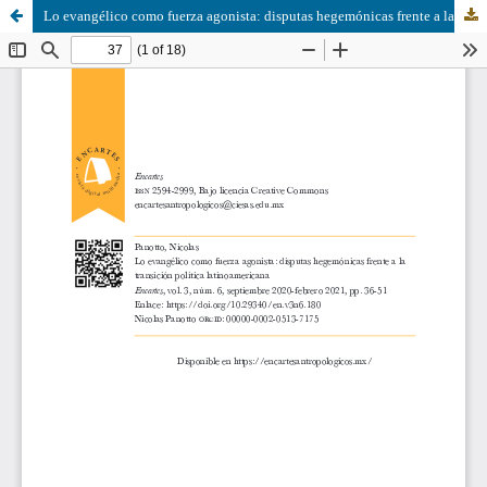
Lo evangélico como fuerza agonista: disputas hegemónicas frente a la transición política latinoamericana