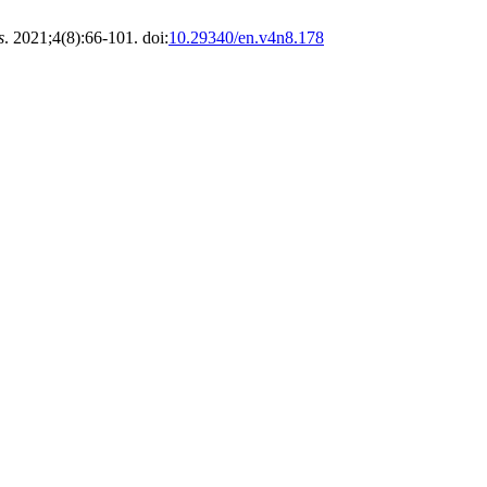
s
. 2021;4(8):66-101. doi:
10.29340/en.v4n8.178